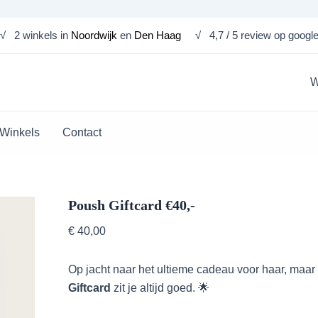
Poush
√ 2 winkels in
Noordwijk
en
Den Haag
√ 4,7 / 5 review op googl
Giftcard
€40,-
aantal
W
Winkels
Contact
Poush Giftcard €40,-
€
40,00
Op jacht naar het ultieme cadeau voor haar, maa
Giftcard
zit je altijd goed. 🌟