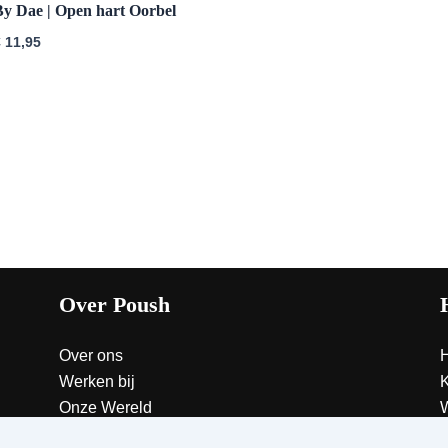
By Dae | Open hart Oorbel
€
11,95
Over Poush
Over ons
Werken bij
K
Onze Wereld
W
C