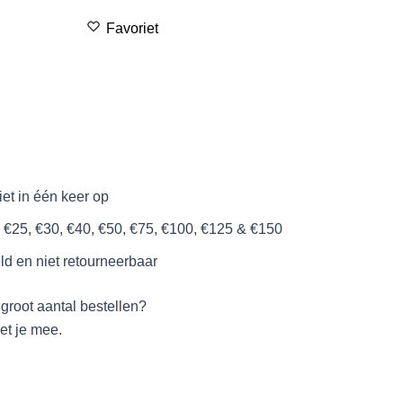
Favoriet
iet in één keer op
, €25, €30, €40, €50, €75, €100, €125 & €150
ld en niet retourneerbaar
 groot aantal bestellen?
t je mee.