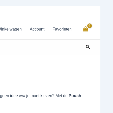
e
inkelwagen
Account
Favorieten
Zoeken
r geen idee
wat
je moet kiezen? Met de
Poush