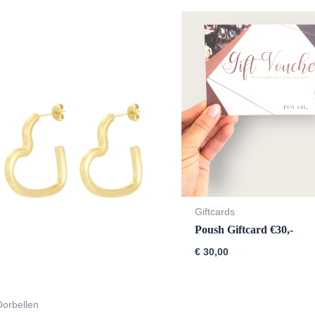
Giftcards
Poush Giftcard €30,-
€
30,00
Oorbellen