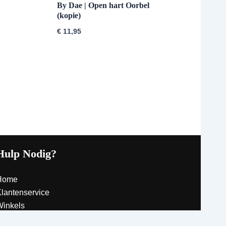
By Dae | Open hart Oorbel
(kopie)
€
11,95
Hulp Nodig?
Home
lantenservice
inkels
ontact