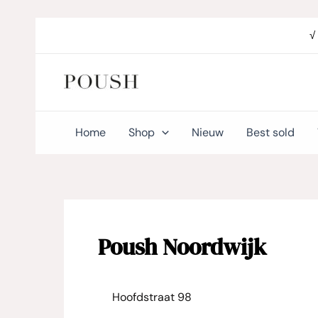
Ga
naar
√
de
inhoud
Home
Shop
Nieuw
Best sold
Poush Noordwijk
Hoofdstraat 98