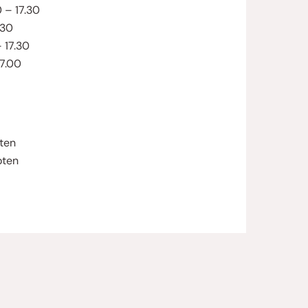
 – 17.30
.30
 17.30
7.00
oten
oten