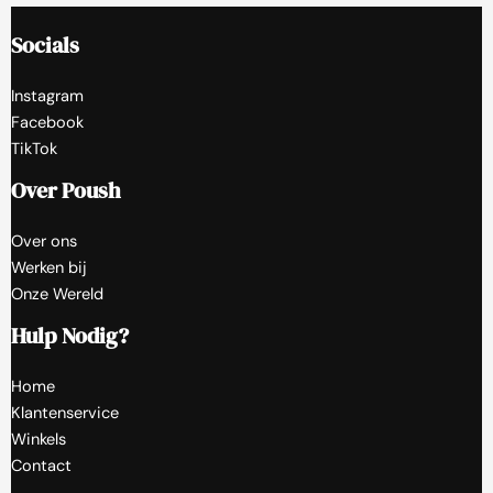
Socials
Instagram
Facebook
TikTok
Over Poush
Over ons
Werken bij
Onze Wereld
Hulp Nodig?
Home
Klantenservice
Winkels
Contact