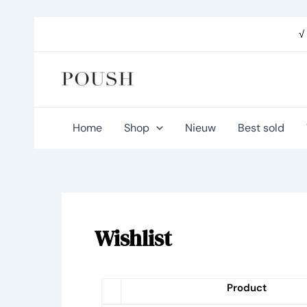
Ga
naar
√
de
inhoud
Home
Shop
Nieuw
Best sold
Wishlist
Product