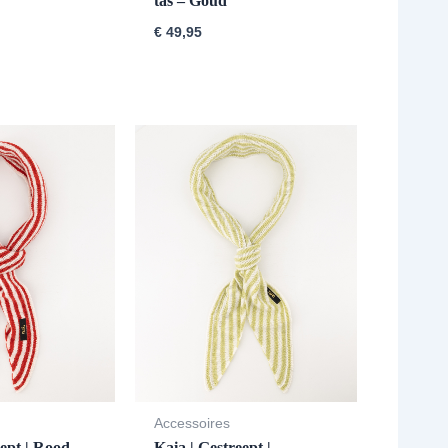
tas – Goud
€
49,95
Accessoires
eept | Rood –
Kaia | Gestreept |