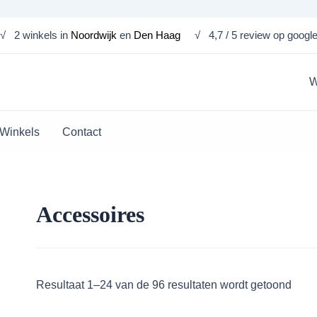
Geso
√ 2 winkels in
Noordwijk
en
Den Haag
√ 4,7 / 5 review op googl
op
nieu
W
Winkels
Contact
Accessoires
Resultaat 1–24 van de 96 resultaten wordt getoond