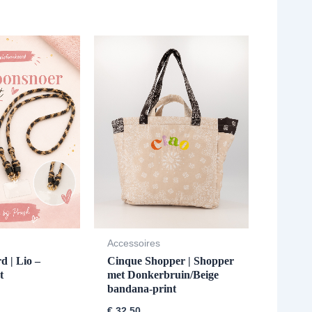
Accessoires
d | Lio –
Cinque Shopper | Shopper
t
met Donkerbruin/Beige
bandana-print
€
32,50