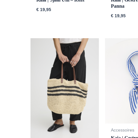
Panna
€
19,95
€
19,95
Accessoires
Kaia | Gestr