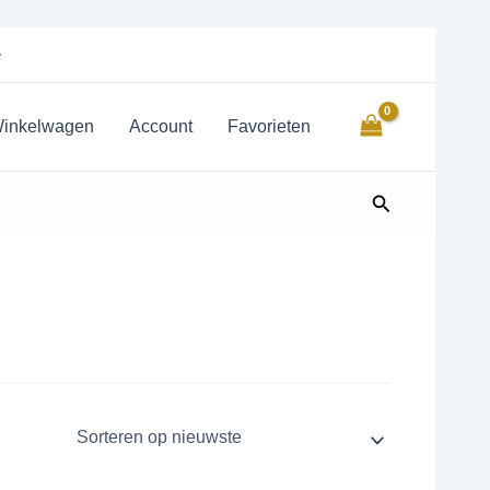
rteerd
e
wste
inkelwagen
Account
Favorieten
Zoeken