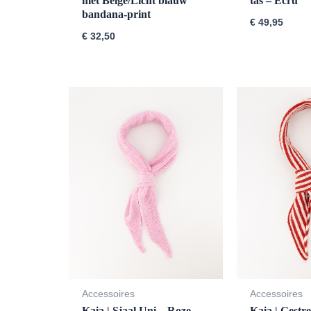
met Beige/Licht blauw
tas – Ecru
bandana-print
€
49,95
€
32,50
Accessoires
Accessoires
Kaia | Sjaal Uni – Roze
Kaia | Gestr