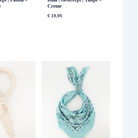
w
Creme
€
19,95