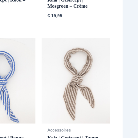
Mosgroen – Crème
€
19,95
Accessoires
eept | Panna –
Kaia | Gestreept | Taupe –