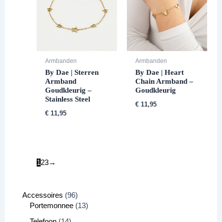
Armbanden
Armbanden
By Dae | Sterren
By Dae | Heart
Armband
Chain Armband –
Goudkleurig –
Goudkleurig
Stainless Steel
€
11,95
€
11,95
1
2
3
→
Accessoires
96
Portemonnee
13
Telefoon
14