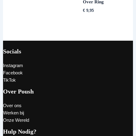
Over Ring
€
9,95
Socials
Instagram
Facebook
TikTok
Over Poush
Over ons
Werken bij
Onze Wereld
Hulp Nodig?