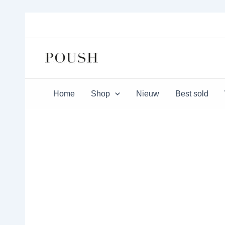
Ga
naar
de
inhoud
Home
Shop
Nieuw
Best sold