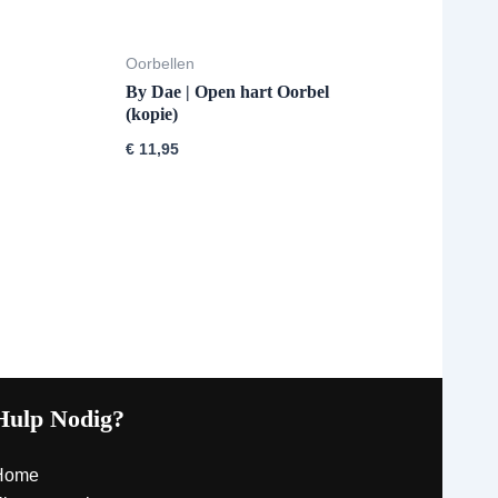
Oorbellen
By Dae | Open hart Oorbel
(kopie)
€
11,95
Hulp Nodig?
Home