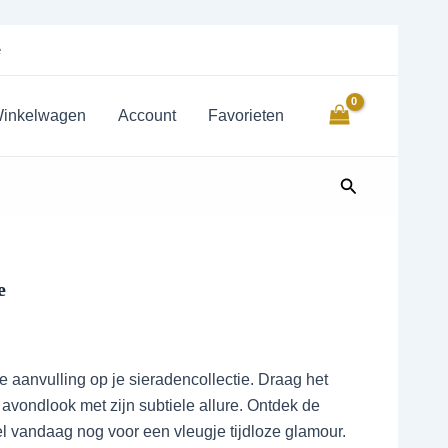
Zilver
Maan
e
&
Sterretje
aantal
inkelwagen
Account
Favorieten
Zoeken
e
te aanvulling op je sieradencollectie. Draag het
 avondlook met zijn subtiele allure. Ontdek de
l vandaag nog voor een vleugje tijdloze glamour.