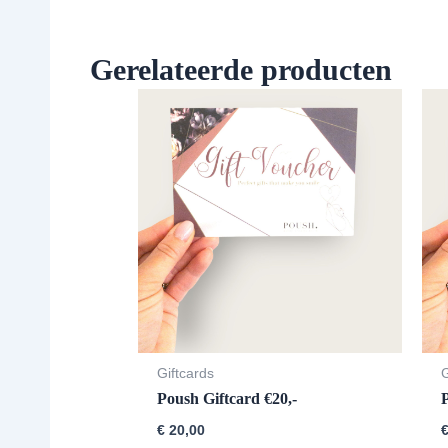
Gerelateerde producten
Giftcards
G
Poush Giftcard €20,-
€
20,00