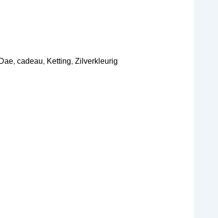
Dae
,
cadeau
,
Ketting
,
Zilverkleurig