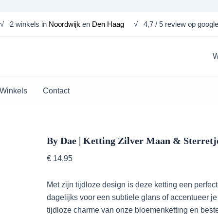
By
√ 2 winkels in
Noordwijk
en
Den Haag
√ 4,7 / 5 review op googl
Dae
|
Ketting
Zilver
W
Maan
&
Sterretje
Winkels
Contact
aantal
By Dae | Ketting Zilver Maan & Sterretj
€
14,95
Met zijn tijdloze design is deze ketting een perfec
dagelijks voor een subtiele glans of accentueer je
tijdloze charme van onze bloemenketting en beste