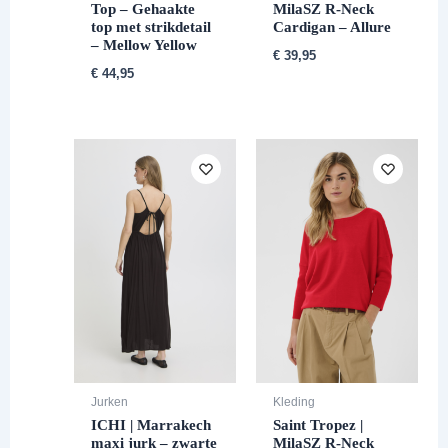
Top – Gehaakte
MilaSZ R-Neck
top met strikdetail
Cardigan – Allure
– Mellow Yellow
€
39,95
€
44,95
Jurken
Kleding
ICHI | Marrakech
Saint Tropez |
maxi jurk – zwarte
MilaSZ R-Neck