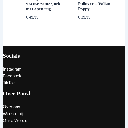
viscose zomerjurk
Pullover – Valiant
met open rug
Poppy
€
49,95
€
39,95
Socials
Instagram
Facebook
TikTok
Over Poush
Over ons
Werken bij
Onze Wereld