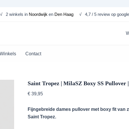
Saint
√ 2 winkels in
Noordwijk
en
Den Haag
√ 4,7 / 5 review op googl
Tropez
|
MilaSZ
Boxy
W
SS
Pullover
|
Winkels
Contact
Fondue
Fudge
Melange
aantal
Saint Tropez | MilaSZ Boxy SS Pullover
€
39,95
Fijngebreide dames pullover met boxy fit va
Saint Tropez.