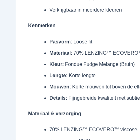
Verkrijgbaar in meerdere kleuren
Kenmerken
Pasvorm:
Loose fit
Materiaal:
70% LENZING™ ECOVERO™ vi
Kleur:
Fondue Fudge Melange (Bruin)
Lengte:
Korte lengte
Mouwen:
Korte mouwen tot boven de el
Details:
Fijngebreide kwaliteit met subti
Materiaal & verzorging
70% LENZING™ ECOVERO™ viscose, 3