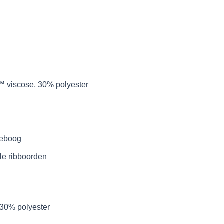
scose, 30% polyester
leboog
ele ribboorden
0% polyester