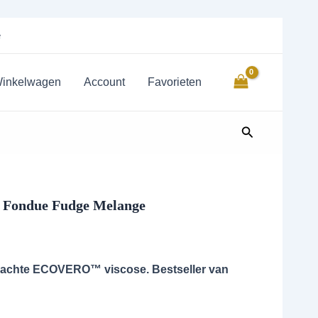
e
inkelwagen
Account
Favorieten
Zoeken
 | Fondue Fudge Melange
n zachte ECOVERO™ viscose. Bestseller van