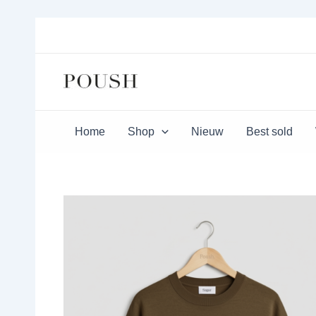
Ga
naar
de
inhoud
Home
Shop
Nieuw
Best sold