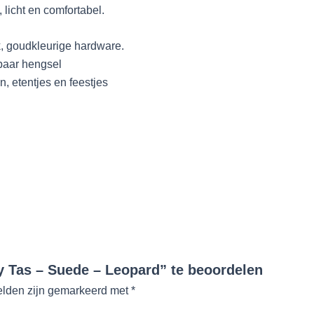
 licht en comfortabel.
k, goudkleurige hardware.
baar hengsel
n, etentjes en feestjes
 Tas – Suede – Leopard” te beoordelen
elden zijn gemarkeerd met
*