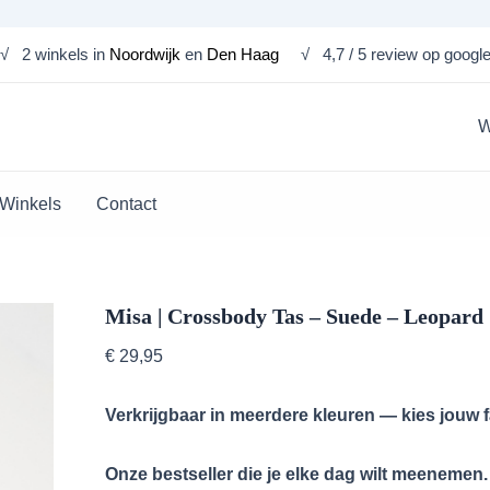
-
Misa
Suede
√ 2 winkels in
Noordwijk
en
Den Haag
√ 4,7 / 5 review op googl
|
-
Crossbody
Leopard
Tas
aantal
-
W
Suede
-
Leopard
Winkels
Contact
aantal
Misa | Crossbody Tas – Suede – Leopard
€
29,95
Verkrijgbaar in meerdere kleuren — kies jouw f
Onze bestseller die je elke dag wilt meenemen.