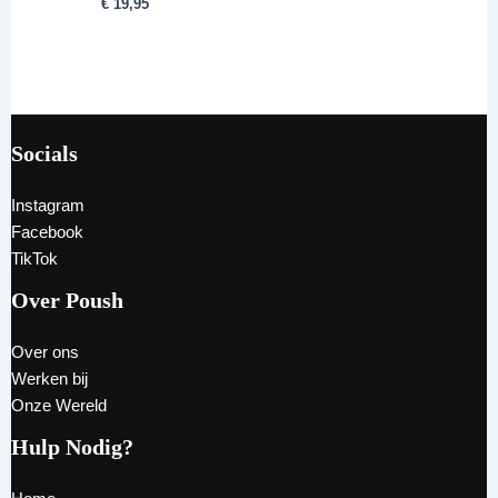
€
19,95
Socials
Instagram
Facebook
TikTok
Over Poush
Over ons
Werken bij
Onze Wereld
Hulp Nodig?