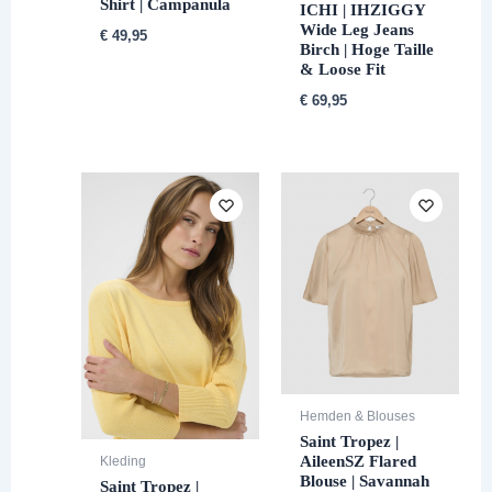
Shirt | Campanula
ICHI | IHZIGGY
Wide Leg Jeans
€
49,95
Birch | Hoge Taille
& Loose Fit
€
69,95
Hemden & Blouses
Saint Tropez |
AileenSZ Flared
Kleding
Blouse | Savannah
Saint Tropez |