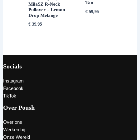
Tan
MilaSZ R-Neck
Pullover – Lemon
€
59,95
Drop Melange
€
39,95
Socials
Instagram
Facebook
TikTok
Over Poush
Over ons
Werken bij
Onze Wereld