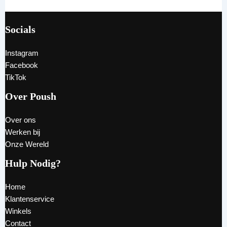
Socials
Instagram
Facebook
TikTok
Over Poush
Over ons
Werken bij
Onze Wereld
Hulp Nodig?
Home
Klantenservice
Winkels
Contact