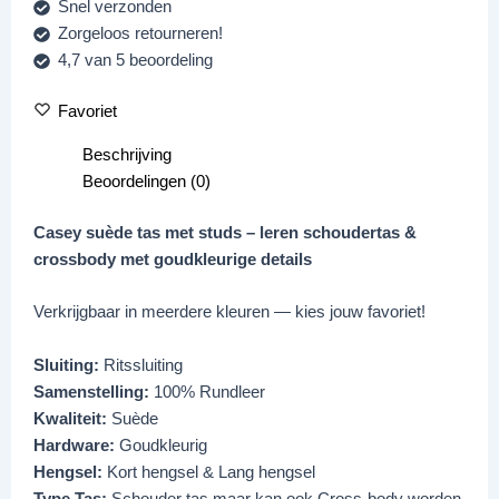
Snel verzonden
Zorgeloos retourneren!
4,7 van 5 beoordeling
Favoriet
Beschrijving
Beoordelingen (0)
Casey suède tas met studs – leren schoudertas &
crossbody met goudkleurige details
Verkrijgbaar in meerdere kleuren — kies jouw favoriet!
Sluiting:
Ritssluiting
Samenstelling:
100% Rundleer
Kwaliteit:
Suède
Hardware:
Goudkleurig
Hengsel:
Kort hengsel & Lang hengsel
Type Tas:
Schouder tas maar kan ook Cross-body worden