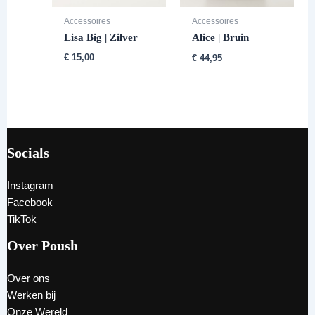
Accessoires
Accessoires
Lisa Big | Zilver
Alice | Bruin
€
15,00
€
44,95
Socials
Instagram
Facebook
TikTok
Over Poush
Over ons
Werken bij
Onze Wereld