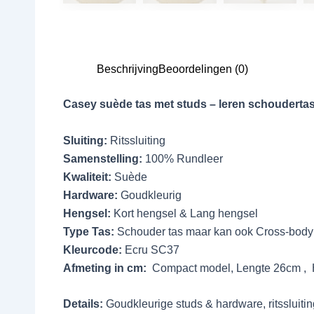
Beschrijving
Beoordelingen (0)
Casey suède tas met studs – leren schoudertas
Sluiting:
Ritssluiting
Samenstelling:
100% Rundleer
Kwaliteit:
Suède
Hardware:
Goudkleurig
Hengsel:
Kort hengsel & Lang hengsel
Type Tas:
Schouder tas maar kan ook Cross-body
Kleurcode:
Ecru SC37
Afmeting in cm:
Compact model, Lengte 26cm , Ho
Details:
Goudkleurige studs & hardware, ritssluitin