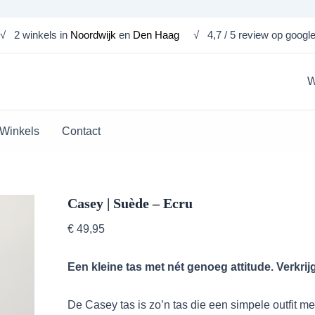
Ecru
Casey
aantal
√ 2 winkels in
Noordwijk
en
Den Haag
√ 4,7 / 5 review op googl
|
Suède
-
Ecru
W
aantal
Winkels
Contact
Casey | Suède – Ecru
€
49,95
Een kleine tas met nét genoeg attitude. Verkri
De Casey tas is zo’n tas die een simpele outfit 