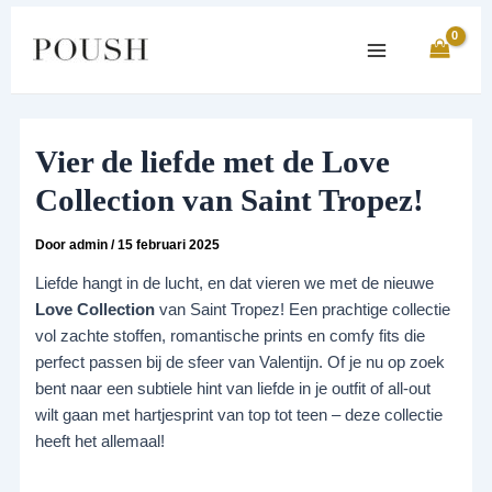
Ga
Bericht
Main
naar
navigatie
Menu
de
inhoud
Vier de liefde met de Love
Collection van Saint Tropez!
Door
admin
/
15 februari 2025
Liefde hangt in de lucht, en dat vieren we met de nieuwe
Love Collection
van Saint Tropez! Een prachtige collectie
vol zachte stoffen, romantische prints en comfy fits die
perfect passen bij de sfeer van Valentijn. Of je nu op zoek
bent naar een subtiele hint van liefde in je outfit of all-out
wilt gaan met hartjesprint van top tot teen – deze collectie
heeft het allemaal!