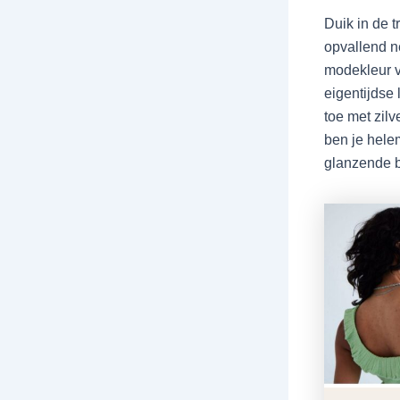
Duik in de t
opvallend n
modekleur v
eigentijdse 
toe met zilv
ben je hele
glanzende b