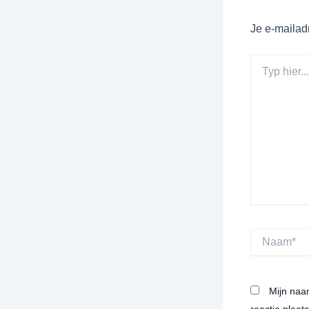
Je e-mailad
Typ
hier...
Naam*
Mijn naa
reactie plaats