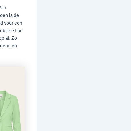
Van
roen is dé
nd voor een
btiele flair
op af. Zo
groene en