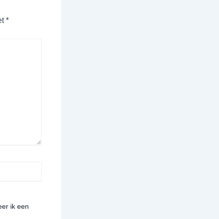
et
*
er ik een