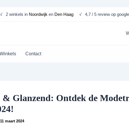
√ 2 winkels in
Noordwijk
en
Den Haag
√ 4,7 / 5 review op googl
W
Winkels
Contact
 & Glanzend: Ontdek de Modet
024!
11 maart 2024