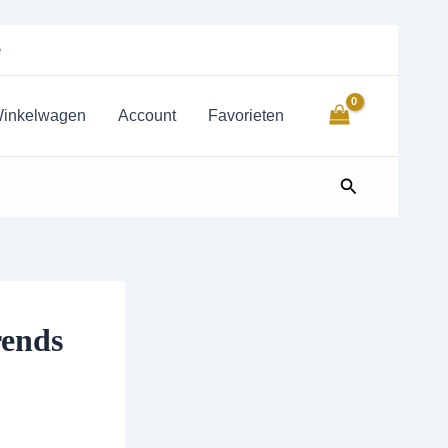
e
inkelwagen
Account
Favorieten
Zoeken
rends