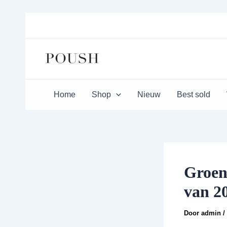
Ga
Bericht
naar
navigatie
de
inhoud
Home
Shop
Nieuw
Best sold
Groen
van 2
Door
admin
/