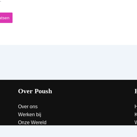
Over Poush
Over ons
Werken bij
K
Onze Wereld
W
C