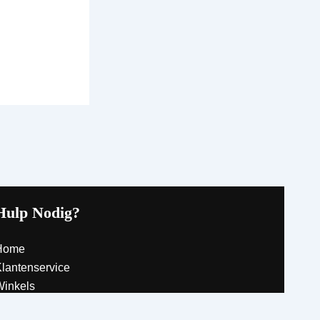
Hulp Nodig?
Home
lantenservice
inkels
ontact