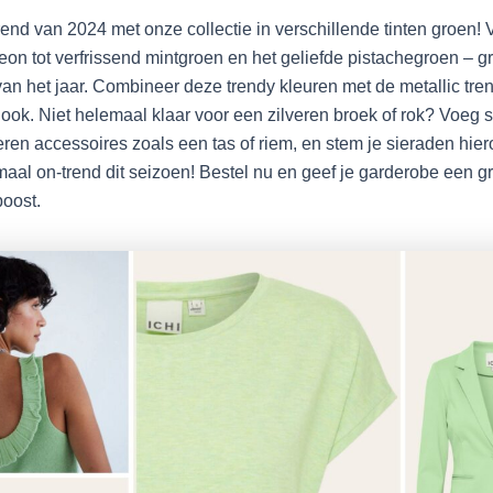
rend van 2024 met onze collectie in verschillende tinten groen! 
eon tot verfrissend mintgroen en het geliefde pistachegroen – g
an het jaar. Combineer deze trendy kleuren met de metallic tre
look. Niet helemaal klaar voor een zilveren broek of rok? Voeg su
eren accessoires zoals een tas of riem, en stem je sieraden hier
maal on-trend dit seizoen! Bestel nu en geef je garderobe een 
oost.