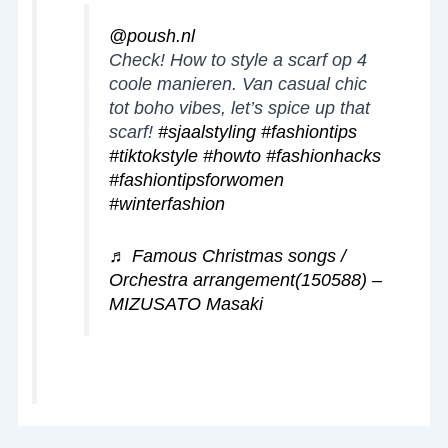
@poush.nl
Check! How to style a scarf op 4
coole manieren. Van casual chic
tot boho vibes, let’s spice up that
scarf!
#sjaalstyling
#fashiontips
#tiktokstyle
#howto
#fashionhacks
#fashiontipsforwomen
#winterfashion
♬ Famous Christmas songs /
Orchestra arrangement(150588) –
MIZUSATO Masaki