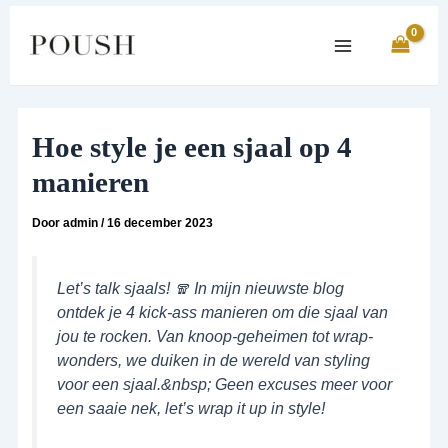
Ga
Bericht
Main
naar
navigatie
Menu
de
inhoud
Hoe style je een sjaal op 4
manieren
Door
admin
/
16 december 2023
Let’s talk sjaals! 🧣 In mijn nieuwste blog
ontdek je 4 kick-ass manieren om die sjaal van
jou te rocken. Van knoop-geheimen tot wrap-
wonders, we duiken in de wereld van styling
voor een sjaal.&nbsp; Geen excuses meer voor
een saaie nek, let’s wrap it up in style!