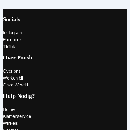
Socials
Instagram
Facebook
TikTok
Over Poush
Over ons
Werken bij
Onze Wereld
Hulp Nodig?
Home
Klantenservice
Winkels