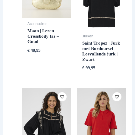
Accessoires
Maan | Leren
Crossbody tas –
Jurken
Goud
Saint Tropez | Jurk
met Borduursel –
€
49,95
Losvallende jurk |
Zwart
€
99,95