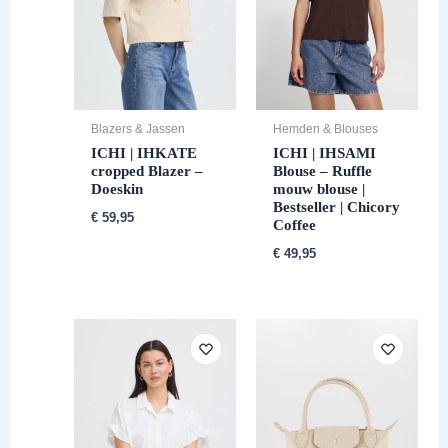
Blazers & Jassen
Hemden & Blouses
ICHI | IHKATE
ICHI | IHSAMI
cropped Blazer –
Blouse – Ruffle
Doeskin
mouw blouse |
Bestseller | Chicory
€
59,95
Coffee
€
49,95