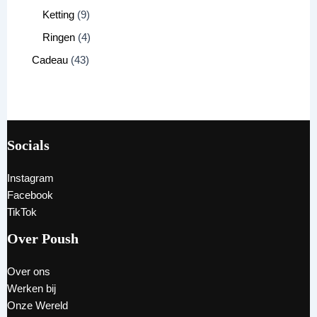
Ketting
9
Ringen
4
Cadeau
43
Socials
Instagram
Facebook
TikTok
Over Poush
Over ons
Werken bij
Onze Wereld