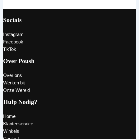
Socials
Instagram
Facebook
TikTok
Over Poush
Over ons
Werken bij
Onze Wereld
Hulp Nodig?
Home
Klantenservice
Winkels
Contact