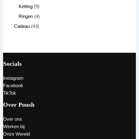
Ketting
9
Ringen
4
Cadeau
43
Socials
Instagram
Facebook
TikTok
Over Poush
Over ons
Werken bij
Onze Wereld