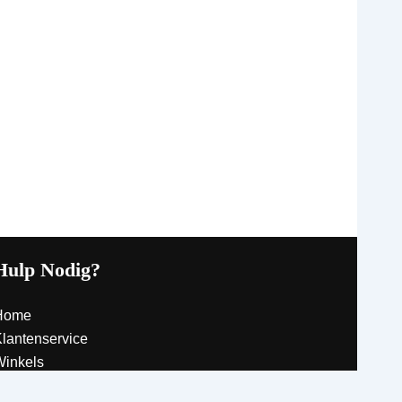
Hulp Nodig?
Home
lantenservice
inkels
ontact