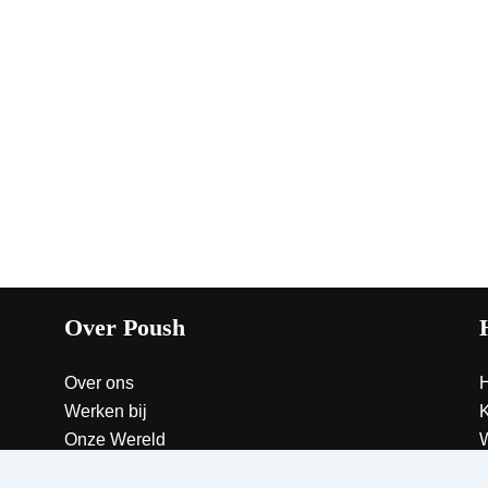
Over Poush
Over ons
Werken bij
K
Onze Wereld
W
C