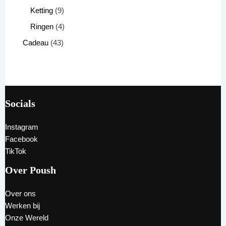
Ketting
9
Ringen
4
Cadeau
43
Socials
Instagram
Facebook
TikTok
Over Poush
Over ons
Werken bij
Onze Wereld